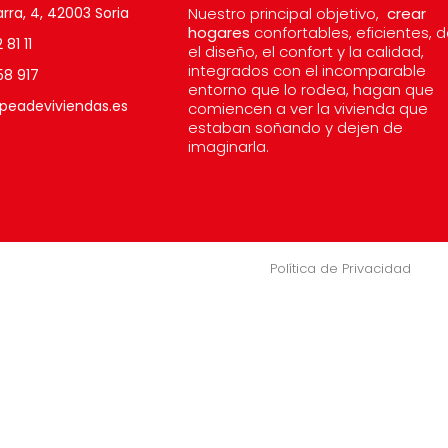
rra, 4, 42003 Soria
Nuestro principal objetivo,
crear
hogares
confortables, eficientes, 
81 11
el diseño, el confort y la calidad,
integrados con el incomparable
58 917
entorno que lo rodea, hagan que
peadeviviendas.es
comiencen a ver la vivienda que
estaban soñando y dejen de
imaginarla.
Política de Privacidad