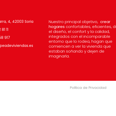
rra, 4, 42003 Soria
Nuestro principal objetivo,
crear
hogares
confortables, eficientes, 
81 11
el diseño, el confort y la calidad,
integrados con el incomparable
58 917
entorno que lo rodea, hagan que
peadeviviendas.es
comiencen a ver la vivienda que
estaban soñando y dejen de
imaginarla.
Política de Privacidad